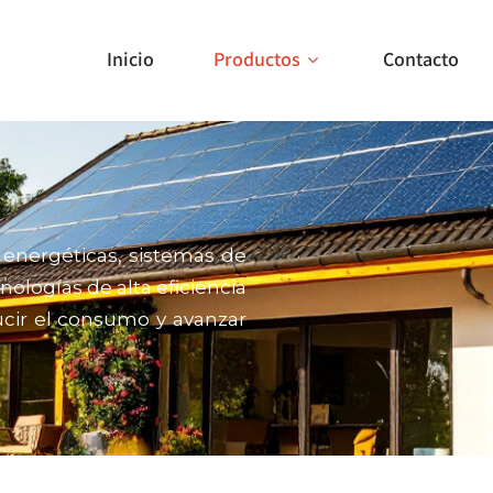
Inicio
Productos
Contacto
energéticas, sistemas de
nologías de alta eficiencia
ucir el consumo y avanzar