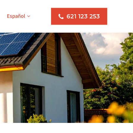
Español
621 123 253