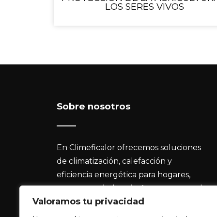
LOS SERES VIVOS
Sobre nosotros
En Climeficalor ofrecemos soluciones
de climatización, calefacción y
eficiencia energética para hogares,
empresas e industria. Apostamos por la
Valoramos tu privacidad
innovación, la sostenibilidad y el
asesoramiento profesional para