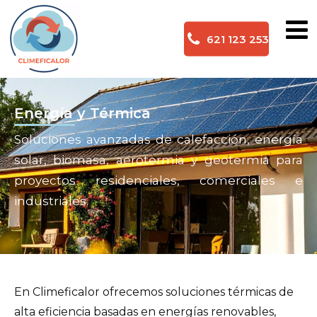
621 123 253
Energía y Térmica
Soluciones avanzadas de calefacción, energía
solar, biomasa, aerotermia y geotermia para
proyectos residenciales, comerciales e
industriales.
En Climeficalor ofrecemos soluciones térmicas de
alta eficiencia basadas en energías renovables,