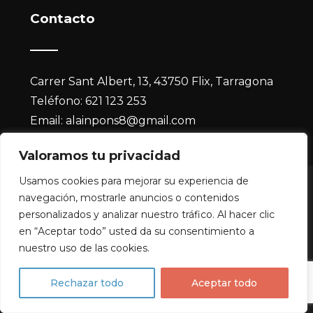
Contacto
Carrer Sant Albert, 13, 43750 Flix, Tarragona
Teléfono:
621 123 253
Email:
alainpons8@gmail.com
Valoramos tu privacidad
Usamos cookies para mejorar su experiencia de
© Copyright 2026 | Alain Guy Ferdinand Yves Pons |
navegación, mostrarle anuncios o contenidos
Climatización profesional en Flix y Tarragona
personalizados y analizar nuestro tráfico. Al hacer clic
Aviso legal y Privacidad
|
Accesibilidad
| Diseñado por
en “Aceptar todo” usted da su consentimiento a
nuestro uso de las cookies.
Citiservi Media
Rechazar todo
Aceptar todo