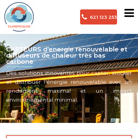
621 123 253
CAPTEURS d’energie renouvelable et
diffuseurs de chaleur très bas
carbone
Des solutions innovantes pour capter, stocker
et distribuer l’énergie renouvelable avec un
rendement maximal et un impact
environnemental minimal.